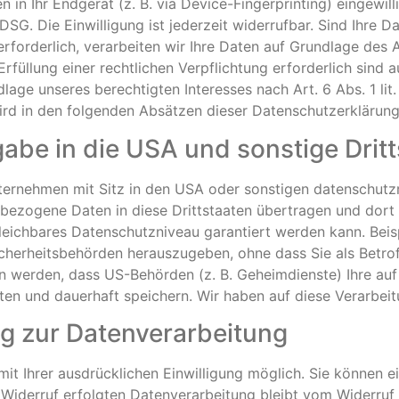
n in Ihr Endgerät (z. B. via Device-Fingerprinting) eingewil
SG. Die Einwilligung ist jederzeit widerrufbar. Sind Ihre D
orderlich, verarbeiten wir Ihre Daten auf Grundlage des Ar
Erfüllung einer rechtlichen Verpflichtung erforderlich sind 
age unseres berechtigten Interesses nach Art. 6 Abs. 1 lit
ird in den folgenden Absätzen dieser Datenschutzerklärung 
abe in die USA und sonstige Drit
rnehmen mit Sitz in den USA oder sonstigen datenschutzre
nbezogene Daten in diese Drittstaaten übertragen und dort 
gleichbares Datenschutzniveau garantiert werden kann. Be
cherheitsbehörden herauszugeben, ohne dass Sie als Betrof
n werden, dass US-Behörden (z. B. Geheimdienste) Ihre auf
 und dauerhaft speichern. Wir haben auf diese Verarbeitun
ung zur Datenverarbeitung
t Ihrer ausdrücklichen Einwilligung möglich. Sie können eine
 Widerruf erfolgten Datenverarbeitung bleibt vom Widerruf 