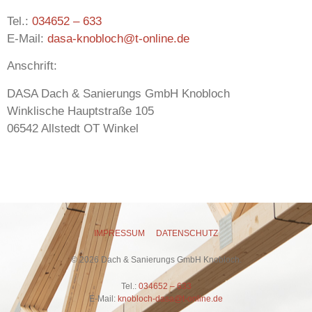
Tel.:
034652 – 633
E-Mail:
dasa-knobloch@t-online.de
Anschrift:
DASA Dach & Sanierungs GmbH Knobloch
Winklische Hauptstraße 105
06542 Allstedt OT Winkel
IMPRESSUM
DATENSCHUTZ
© 2026 Dach & Sanierungs GmbH Knobloch.
Tel.:
034652 – 633
E-Mail:
knobloch-dasa@t-online.de